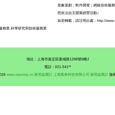
形象策劃；軟件開發；網絡技術服務
照依法自主開展經營活動）
如若轉載，請注明出處：http://www.xiaoxi
服務業,科學研究和技術服務業
地址：上海市嘉定區葉城路1288號6幢J
電話：021-541**
2026
www.xiaoxinp.cn
家用血壓計
上海凰奉科技有限公司
家用血壓計
版