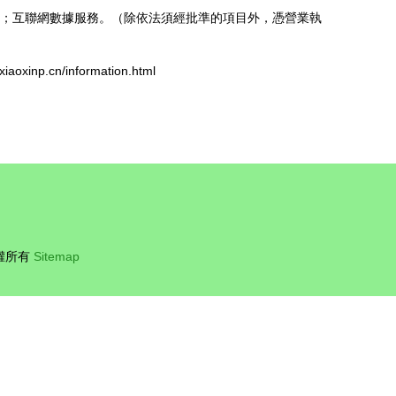
；互聯網數據服務。（除依法須經批準的項目外，憑營業執
np.cn/information.html
權所有
Sitemap