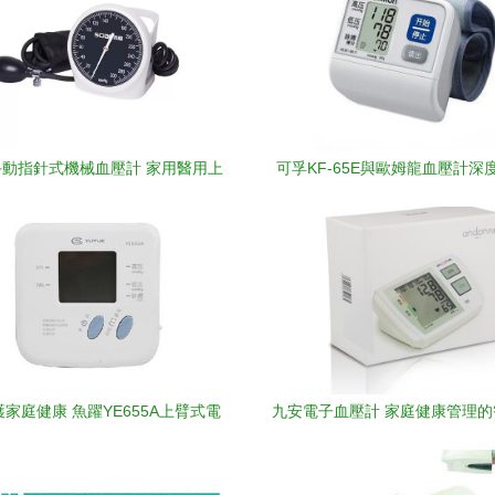
動指針式機械血壓計 家用醫用上
可孚KF-65E與歐姆龍血壓計深
臂式精準測量的可靠伙伴
款更適合家用？
家庭健康 魚躍YE655A上臂式電
九安電子血壓計 家庭健康管理
子血壓計深度評測
者