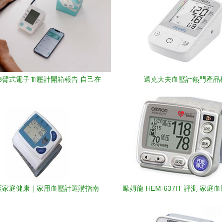
03臂式電子血壓計開箱報告 自己在
邁克大夫血壓計熱門產品
測血壓，快速、簡單、準確！
護家庭健康｜家用血壓計選購指南
歐姆龍 HEM-637IT 評測 家庭
與批發供應鏈解析
便利選擇 | 太平洋家居網產品