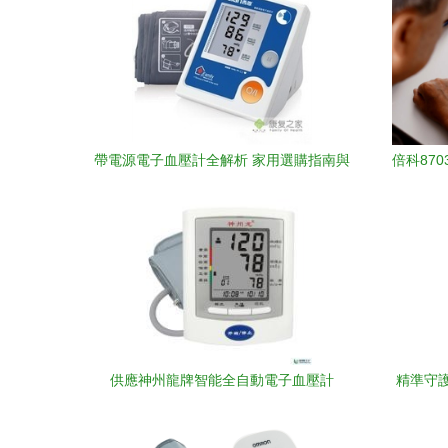
帶電源電子血壓計全解析 家用選購指南與
倍科87
產品參考
家
供應神州龍牌智能全自動電子血壓計
精準守
BP101K_家用電器_世界工廠網中國產品
信息庫