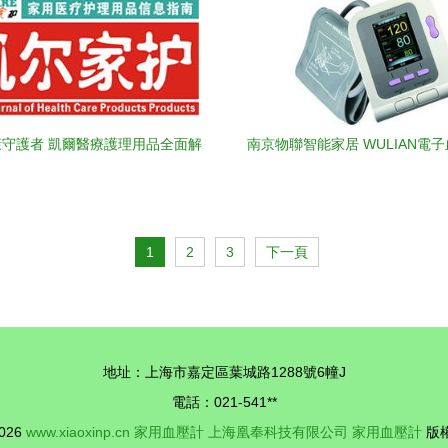
守護者 凱爾醫療護理用品全面解
南京物聯智能家居 WULIAN電
析
用精準之選
1
2
3
下一頁
地址：上海市嘉定區葉城路1288號6幢J
電話：021-541**
2026
www.xiaoxinp.cn
家用血壓計
上海凰奉科技有限公司
家用血壓計
版