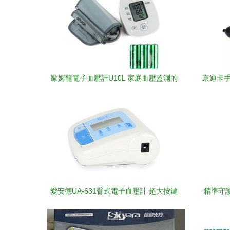
歐姆龍電子血壓計U10L 家庭血壓監測的
京迪卡手
貼心選擇
愛安德UA-631臂式電子血壓計 超大按鍵
精準守護
與心律不齊檢測的家庭健康守護者